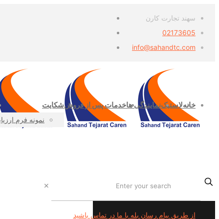
سهند تجارت کارن
02173605
info@sahandtc.com
خانه
لاستیک
نمایندگی ها
خدمات پس از فروش
شکایت
نمونه فرم ارزیا
✕
از طریق پیام رسان بله با ما در تماس باشید