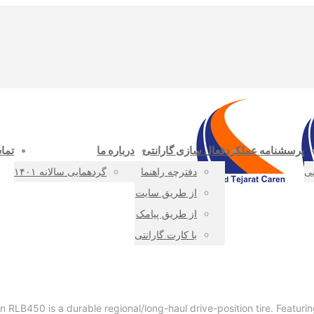
پرسشنامه عملکرد
فعال سازی گارانتی
درباره ما
تماس
بی
دفترچه راهنما
گردهمایی سالانه ۱۴۰۱
از طریق سایت
از طریق پیامک
با کارت گارانتی
 RLB450 is a durable regional/long-haul drive-position tire. Featuri