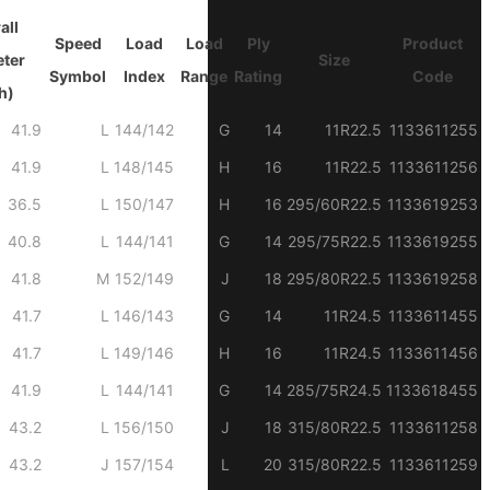
all
Speed
Load
Load
Ply
Product
ter
Size
Symbol
Index
Range
Rating
Code
h)
41.9
L
144/142
G
14
11R22.5
1133611255
41.9
L
148/145
H
16
11R22.5
1133611256
36.5
L
150/147
H
16
295/60R22.5
1133619253
40.8
L
144/141
G
14
295/75R22.5
1133619255
41.8
M
152/149
J
18
295/80R22.5
1133619258
41.7
L
146/143
G
14
11R24.5
1133611455
41.7
L
149/146
H
16
11R24.5
1133611456
41.9
L
144/141
G
14
285/75R24.5
1133618455
43.2
L
156/150
J
18
315/80R22.5
1133611258
43.2
J
157/154
L
20
315/80R22.5
1133611259