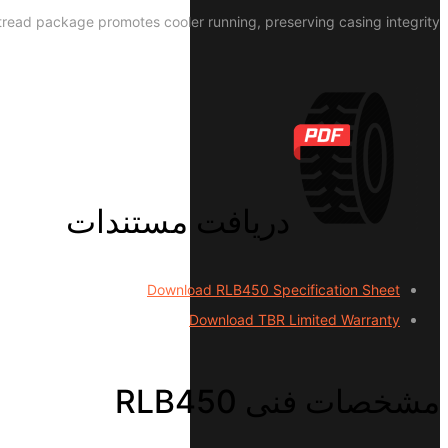
d tread package promotes cooler running, preserving casing integrity.
دریافت مستندات
Download RLB450 Specification Sheet
Download TBR Limited Warranty
مشخصات فنی RLB450