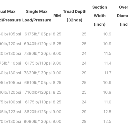
Section
Over
ual Max
Single Max
Tread Depth
RIM
Width
Diame
d/Pressure
Load/Pressure
(32nds)
(inch)
(inc
0lb/105psi
6175lb/105psi
8.25
25
10.9
0lb/120psi
6940lb/120psi
8.25
25
10.9
0lb/130psi
7390lb/130psi
9.00
24
11.5
75lb/110psi
6175lb/110psi
9.00
24
11.4
60lb/130psi
7830lb/130psi
9.00
29
11.7
5lb/105psi
6610lb/105psi
8.25
25
10.9
10lb/120psi
7160lb/120psi
8.25
25
10.9
5lb/100psi
6175lb/110psi
8.25
24
11.0
5lb/123psi
8820lb/123psi
9.00
29
12.5
0lb/130psi
9090lb/130psi
9.00
29
12.5