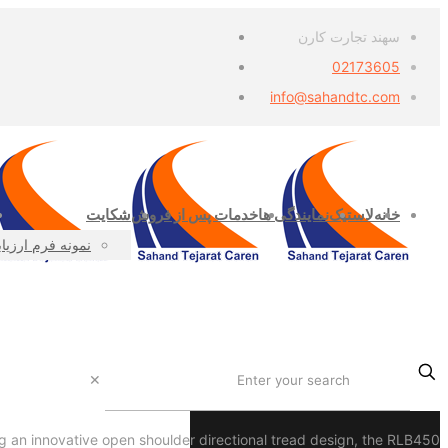
سهند تجارت کارن
02173605
info@sahandtc.com
خانه
لاستیک
نمایندگی ها
خدمات پس از فروش
شکایت
نمونه فرم ارزیا
✕
ng an innovative open shoulder directional tread design, the RLB450