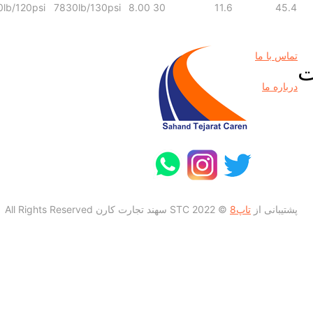
0lb/120psi
7830lb/130psi
8.00
30
11.6
45.4
تماس با ما
ت
درباره ما
پشتیبانی از
تاپ8
© 2022 STC سهند تجارت کارن All Rights Reserved