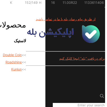
K
152/149
H
16
11.00R22
1133611406
از طریق پیام رسان بله با ما در تماس باشید
محصولا
لاستیک
Double Coin
>>
برای دریافت “بله” اینجا کلیک کنید
Roadshine
>>
Kunlun
>>